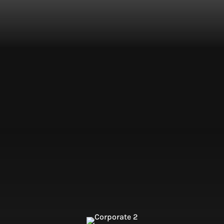
LA FINALITÉ D’UN PORTRAIT CORPORATE ?
Découvrir qu’au delà du curriculum-vitae d’un
cadre ou le cheminement d’une société, il existe
d’authentiques personnes humaines,
détentrices de connaissances incroyables et de
savoir faire sans limites..