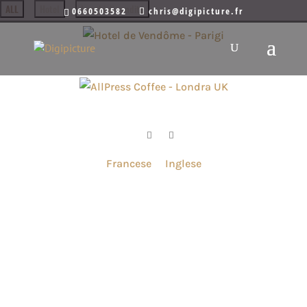
ALL
Hotel
Luoghi di vendita
0660503582
chris@digipicture.fr
Hotel de Vendôme – Parigi
AllPress Coffee – Londra UK
Francese
Inglese