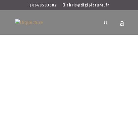
0660503582
chris@digipicture.fr
Le
photographe
qui rêvait