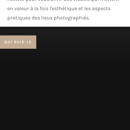
en valeur à la fois l'esthétique et les aspects
pratiques des lieux photographiés.
QUI SUIS-JE
UN SAVOIR-FAIRE
Ma photographie pour l'immobillier ne
consiste pas seulement à mettre en valeur
l'intérieur du bien mais aussi la façade du
bâtiment et ses caractéristiques