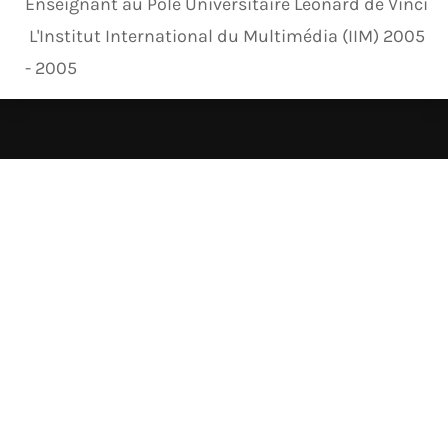
Enseignant au Pôle Universitaire Léonard de Vinci
L'Institut International du Multimédia (IIM) 2005
- 2005
Services POPOSES
Photographie Résidentielle
Photographie à l’usage des agences, des
propriétaires pour la promotion des biens et