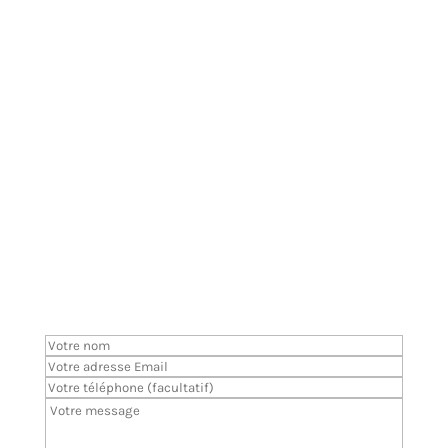
Ensemble, élaborons des
Photographies.
Prenez contact dès aujourd'hui pour votre
prochain projet et parlons en autour d'un café :
Laissez-moi un message
chris@digipicture
183, rue du Faubourg Saint-Denis, Paris, FR
+33 (0) 660 50 35 82