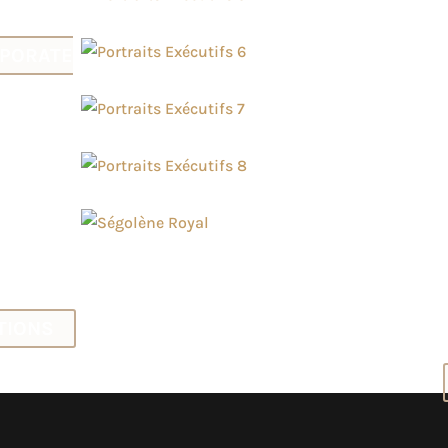
ité.
RPORATE
 sur
rtraits
ncants, qui
ront votre
TIONS