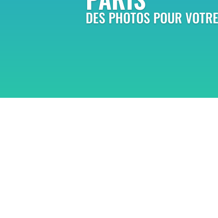
DES PHOTOS POUR VOTRE 
Les portraits
Afin de répondre à vos besoins pour votre
communication, je vous propose d’apporte
portraits corporate et institutionnels un v
photographique et une touche d’élégance.
Avoir des portraits professionnels qui vou
sortir du lot
passe par la mise en avant de votre énergi
votre esprit d'entreprise, votre profession