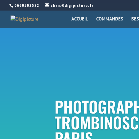
0660503582
chris@digipicture.fr
ACCUEIL
COMMANDES
BES
PHOTOGRAPH
TROMBINOSC
PARIS