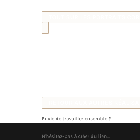
des différentes facettes de votre personnal
TOUT SUR LES PORTRAITS CO
​Cette prestation photographique ou vidéo
mesure me permet la création de beaux po
professionels uniques, élégants et convai
vous correspondent vraiment et développe
influence.
Bienvenue dans le monde du sur-mesure.
RETOUR AUX AUTRES RÉALISA
Envie de travailler ensemble ?
N'hésitez-pas à créer du lien...