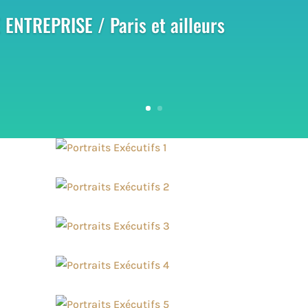
ENTREPRISE / Paris et
ailleurs
r à vos
rai regard
s font
e et de
nalisme et